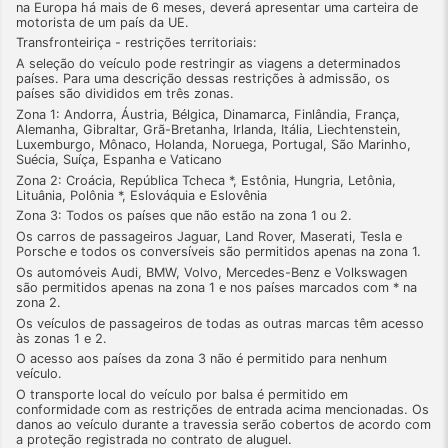
na Europa há mais de 6 meses, deverá apresentar uma carteira de
motorista de um país da UE.
Transfronteiriça - restrições territoriais:
A seleção do veículo pode restringir as viagens a determinados
países. Para uma descrição dessas restrições à admissão, os
países são divididos em três zonas.
Zona 1: Andorra, Áustria, Bélgica, Dinamarca, Finlândia, França,
Alemanha, Gibraltar, Grã-Bretanha, Irlanda, Itália, Liechtenstein,
Luxemburgo, Mônaco, Holanda, Noruega, Portugal, São Marinho,
Suécia, Suíça, Espanha e Vaticano
Zona 2: Croácia, República Tcheca *, Estônia, Hungria, Letônia,
Lituânia, Polônia *, Eslováquia e Eslovênia
Zona 3: Todos os países que não estão na zona 1 ou 2.
Os carros de passageiros Jaguar, Land Rover, Maserati, Tesla e
Porsche e todos os conversíveis são permitidos apenas na zona 1.
Os automóveis Audi, BMW, Volvo, Mercedes-Benz e Volkswagen
são permitidos apenas na zona 1 e nos países marcados com * na
zona 2.
Os veículos de passageiros de todas as outras marcas têm acesso
às zonas 1 e 2.
O acesso aos países da zona 3 não é permitido para nenhum
veículo.
O transporte local do veículo por balsa é permitido em
conformidade com as restrições de entrada acima mencionadas. Os
danos ao veículo durante a travessia serão cobertos de acordo com
a proteção registrada no contrato de aluguel.